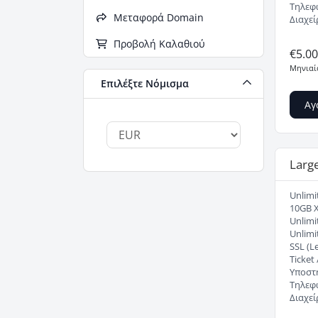
Τηλεφ
Μεταφορά Domain
Διαχεί
Προβολή Καλαθιού
€5.0
Μηνιαί
Επιλέξτε Νόμισμα
Αγ
Larg
Unlim
10GB 
Unlimi
Unlimi
SSL (Le
Ticket
Υποστή
Τηλεφ
Διαχεί