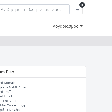
0
Καλάθι Αγορών
Λογαριασμός
um Plan
ted Domains
ρο σε NvME Δίσκο
ed Traffic
ed Email
’s Encrypt)
/ Mail Υποστήριξη
ιξη Live Chat