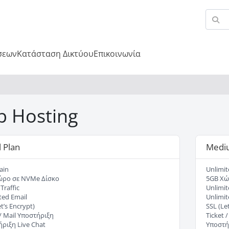
σεων
Κατάσταση Δικτύου
Επικοινωνία
 Hosting
 Plan
Medi
ain
Unlimi
ώρο σε NVMe Δίσκο
5GB Χώ
Traffic
Unlimit
ted Email
Unlimit
t’s Encrypt)
SSL (Let
 / Mail Υποστήριξη
Ticket 
ριξη Live Chat
Υποστήρ