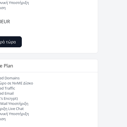
νική Υποστήριξη
ιση
0EUR
ρά τώρα
e Plan
ted Domains
ώρο σε NvME Δίσκο
ed Traffic
ed Email
’s Encrypt)
/ Mail Υποστήριξη
ιξη Live Chat
νική Υποστήριξη
ιση