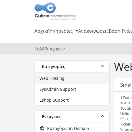
Αρχική
Υπηρεσίες
Ανακοινώσεις
Βάση Γνώ
Καλάθι Αγορών
Web
Κατηγορίες
Web Hosting
Small
SysAdmin Support
1 Dom
Eshop Support
1GB Χ
100GB 
Unlimi
Ενέργειες
SSL (Le
Ticket
Κατοχύρωση Domain
Υποστή