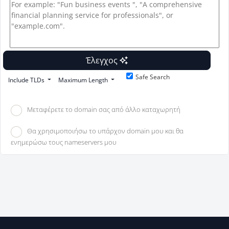
Έλεγχος
Safe Search
Include TLDs
Maximum Length
Μεταφέρετε το domain σας από άλλο καταχωρητή
Θα χρησιμοποιήσω το υπάρχον domain μου και θα
ενημερώσω τους nameservers μου